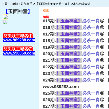
主题 :
219期：总部高手🔰【玉面神童★★必杀一肖】🔰本站独家发表
【
玉面神童
】
楼主
编辑
015期:
〖玉面神童〗
必杀一肖
😜 
016期:
〖玉面神童〗
必杀一肖
😜 
017期:
〖玉面神童〗
必杀一肖
😜 
防失联主域名①
www.989288.com
018期:
〖玉面神童〗
必杀一肖
😜 
019期:
〖玉面神童〗
必杀一肖
😜 
防失联主域名②
www.550069.com
020期:
〖玉面神童〗
必杀一肖
😜 
021期:
〖玉面神童〗
必杀一肖
😜 
022期:
〖玉面神童〗
必杀一肖
😜 
023期:
〖玉面神童〗
必杀一肖
😜 
024期:
〖玉面神童〗
必杀一肖
😜 
www.989288.com
025期:
〖玉面神童〗
必杀一肖
😜 
026期:
〖玉面神童〗
必杀一肖
😜 
027期:
〖玉面神童〗
必杀一肖
😜 