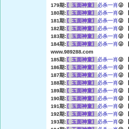
179期:
〖玉面神童〗
必杀一肖
😜 
180期:
〖玉面神童〗
必杀一肖
😜 
181期:
〖玉面神童〗
必杀一肖
😜 
182期:
〖玉面神童〗
必杀一肖
😜 
183期:
〖玉面神童〗
必杀一肖
😜 
184期:
〖玉面神童〗
必杀一肖
😜 
www.989288.com
185期:
〖玉面神童〗
必杀一肖
😜 
186期:
〖玉面神童〗
必杀一肖
😜 
187期:
〖玉面神童〗
必杀一肖
😜 
188期:
〖玉面神童〗
必杀一肖
😜 
189期:
〖玉面神童〗
必杀一肖
😜 
190期:
〖玉面神童〗
必杀一肖
😜 
191期:
〖玉面神童〗
必杀一肖
😜 
192期:
〖玉面神童〗
必杀一肖
😜 
193期:
〖玉面神童〗
必杀一肖
😜 