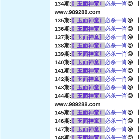
134期:
〖玉面神童〗
必杀一肖
😜 
www.989288.com
135期:
〖玉面神童〗
必杀一肖
😜 
136期:
〖玉面神童〗
必杀一肖
😜 
137期:
〖玉面神童〗
必杀一肖
😜 
138期:
〖玉面神童〗
必杀一肖
😜 
139期:
〖玉面神童〗
必杀一肖
😜 
140期:
〖玉面神童〗
必杀一肖
😜 
141期:
〖玉面神童〗
必杀一肖
😜 
142期:
〖玉面神童〗
必杀一肖
😜 
143期:
〖玉面神童〗
必杀一肖
😜 
144期:
〖玉面神童〗
必杀一肖
😜 
www.989288.com
145期:
〖玉面神童〗
必杀一肖
😜 
146期:
〖玉面神童〗
必杀一肖
😜 
147期:
〖玉面神童〗
必杀一肖
😜 
148期:
〖玉面神童〗
必杀一肖
😜 