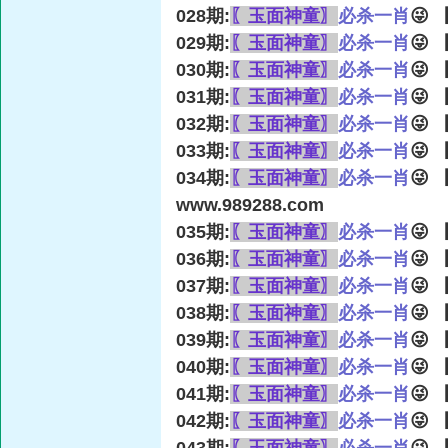
028期:
〖玉面神童〗
必杀一肖
😜 
029期:
〖玉面神童〗
必杀一肖
😜 
030期:
〖玉面神童〗
必杀一肖
😜 
031期:
〖玉面神童〗
必杀一肖
😜 
032期:
〖玉面神童〗
必杀一肖
😜 
033期:
〖玉面神童〗
必杀一肖
😜 
034期:
〖玉面神童〗
必杀一肖
😜 
www.989288.com
035期:
〖玉面神童〗
必杀一肖
😜 
036期:
〖玉面神童〗
必杀一肖
😜 
037期:
〖玉面神童〗
必杀一肖
😜 
038期:
〖玉面神童〗
必杀一肖
😜 
039期:
〖玉面神童〗
必杀一肖
😜 
040期:
〖玉面神童〗
必杀一肖
😜 
041期:
〖玉面神童〗
必杀一肖
😜 
042期:
〖玉面神童〗
必杀一肖
😜 