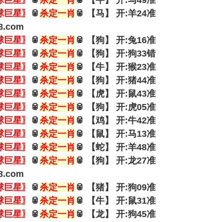
球巨星〗
🥫
杀定一肖
🥫 【牛】 开:马49准
球巨星〗
🥫
杀定一肖
🥫 【马】 开:羊24准
8.com
球巨星〗
🥫
杀定一肖
🥫 【狗】 开:兔16准
球巨星〗
🥫
杀定一肖
🥫 【狗】 开:狗33错
球巨星〗
🥫
杀定一肖
🥫 【牛】 开:猴23准
球巨星〗
🥫
杀定一肖
🥫 【狗】 开:猪44准
球巨星〗
🥫
杀定一肖
🥫 【虎】 开:鼠43准
球巨星〗
🥫
杀定一肖
🥫 【狗】 开:虎05准
球巨星〗
🥫
杀定一肖
🥫 【鸡】 开:牛42准
球巨星〗
🥫
杀定一肖
🥫 【鼠】 开:马13准
球巨星〗
🥫
杀定一肖
🥫 【蛇】 开:羊48准
球巨星〗
🥫
杀定一肖
🥫 【狗】 开:龙27准
8.com
球巨星〗
🥫
杀定一肖
🥫 【猪】 开:狗09准
球巨星〗
🥫
杀定一肖
🥫 【牛】 开:鼠31准
球巨星〗
🥫
杀定一肖
🥫 【龙】 开:狗45准