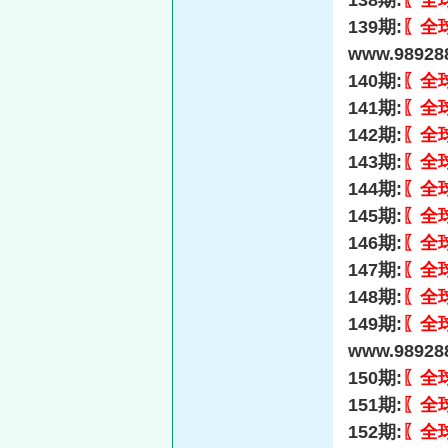
138期:
〖全
139期:
〖全
www.98928
140期:
〖全
141期:
〖全
142期:
〖全
143期:
〖全
144期:
〖全
145期:
〖全
146期:
〖全
147期:
〖全
148期:
〖全
149期:
〖全
www.98928
150期:
〖全
151期:
〖全
152期:
〖全