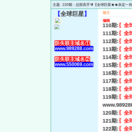
主题 :
220期：总部高手🔰【全球巨星★★杀定一
【
全球巨星
】
楼主
编辑
110期:
〖全
111期:
〖全
112期:
〖全
防失联主域名①
www.989288.com
113期:
〖全
114期:
〖全
防失联主域名②
www.550069.com
115期:
〖全
116期:
〖全
117期:
〖全
118期:
〖全
119期:
〖全
www.98928
120期:
〖全
121期:
〖全
122期:
〖全