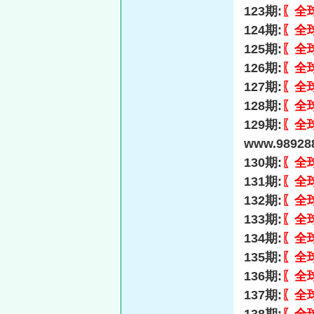
123期:
〖全
124期:
〖全
125期:
〖全
126期:
〖全
127期:
〖全
128期:
〖全
129期:
〖全
www.98928
130期:
〖全
131期:
〖全
132期:
〖全
133期:
〖全
134期:
〖全
135期:
〖全
136期:
〖全
137期:
〖全