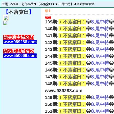
主题 :
221期：总部高手🔰【不落窠臼★★⒏尾中特】🔰本站独家发表
【
不落窠臼
】
楼主
编辑
139期:
﹝不落窠臼﹞
🤩
⒏尾中特

140期:
﹝不落窠臼﹞
🤩
⒏尾中特
🤩
141期:
﹝不落窠臼﹞
🤩
⒏尾中特
🤩
防失联主域名①
www.989288.com
142期:
﹝不落窠臼﹞
🤩
⒏尾中特
🤩
143期:
﹝不落窠臼﹞
🤩
⒏尾中特

防失联主域名②
www.550069.com
144期:
﹝不落窠臼﹞
🤩
⒏尾中特
🤩
145期:
﹝不落窠臼﹞
🤩
⒏尾中特
🤩
146期:
﹝不落窠臼﹞
🤩
⒏尾中特

147期:
﹝不落窠臼﹞
🤩
⒏尾中特
🤩
148期:
﹝不落窠臼﹞
🤩
⒏尾中特
🤩
www.989288.com
149期:
﹝不落窠臼﹞
🤩
⒏尾中特
🤩
150期:
﹝不落窠臼﹞
🤩
⒏尾中特
🤩
151期:
﹝不落窠臼﹞
🤩
⒏尾中特
