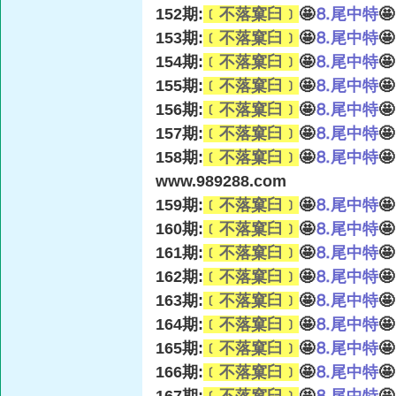
152期:
﹝不落窠臼﹞
🤩
⒏尾中特
🤩
153期:
﹝不落窠臼﹞
🤩
⒏尾中特
🤩
154期:
﹝不落窠臼﹞
🤩
⒏尾中特
🤩
155期:
﹝不落窠臼﹞
🤩
⒏尾中特
🤩
156期:
﹝不落窠臼﹞
🤩
⒏尾中特
🤩
157期:
﹝不落窠臼﹞
🤩
⒏尾中特

158期:
﹝不落窠臼﹞
🤩
⒏尾中特
🤩
www.989288.com
159期:
﹝不落窠臼﹞
🤩
⒏尾中特

160期:
﹝不落窠臼﹞
🤩
⒏尾中特
🤩
161期:
﹝不落窠臼﹞
🤩
⒏尾中特
🤩
162期:
﹝不落窠臼﹞
🤩
⒏尾中特
🤩
163期:
﹝不落窠臼﹞
🤩
⒏尾中特
🤩
164期:
﹝不落窠臼﹞
🤩
⒏尾中特

165期:
﹝不落窠臼﹞
🤩
⒏尾中特
🤩
166期:
﹝不落窠臼﹞
🤩
⒏尾中特
🤩