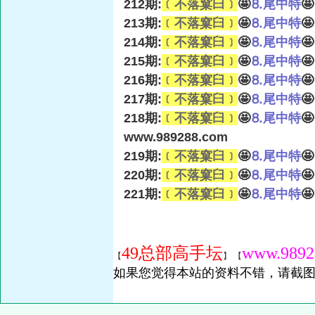
212期:
﹝不落窠臼﹞
🤩
⒏尾中特
🤩
213期:
﹝不落窠臼﹞
🤩
⒏尾中特

214期:
﹝不落窠臼﹞
🤩
⒏尾中特

215期:
﹝不落窠臼﹞
🤩
⒏尾中特
🤩
216期:
﹝不落窠臼﹞
🤩
⒏尾中特
🤩
217期:
﹝不落窠臼﹞
🤩
⒏尾中特

218期:
﹝不落窠臼﹞
🤩
⒏尾中特

www.989288.com
219期:
﹝不落窠臼﹞
🤩
⒏尾中特
🤩
220期:
﹝不落窠臼﹞
🤩
⒏尾中特
🤩
221期:
﹝不落窠臼﹞
🤩
⒏尾中特

49总部高手坛
www.9892
【
】 【
如果您觉得本站的资料不错，请截图