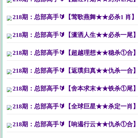
218期：总部高手🔰【莺歌燕舞★★必杀1 肖
218期：总部高手🔰【潇洒人生★★必杀一尾
218期：总部高手🔰【超越理想★★稳杀①合
218期：总部高手🔰【返璞归真★★仇杀一合
218期：总部高手🔰【舍本求末★★铁杀①尾
218期：总部高手🔰【全球巨星★★杀定一肖
218期：总部高手🔰【响遏行云★★仇杀①合