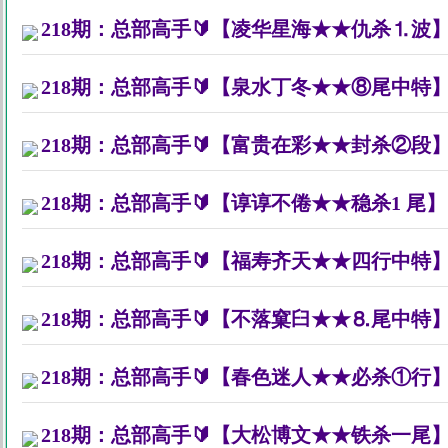
218期：总部高手🔰【凌华星海★★仇杀⒈波
218期：总部高手🔰【泉水丁冬★★⑧尾中特
218期：总部高手🔰【富贵在彩★★封杀②段
218期：总部高手🔰【谆谆不倦★★稳杀1 尾
218期：总部高手🔰【福寿齐天★★四行中特
218期：总部高手🔰【不落窠臼★★⒏尾中特
218期：总部高手🔰【春色迷人★★必杀①行
218期：总部高手🔰【大松博文★★铁杀一尾