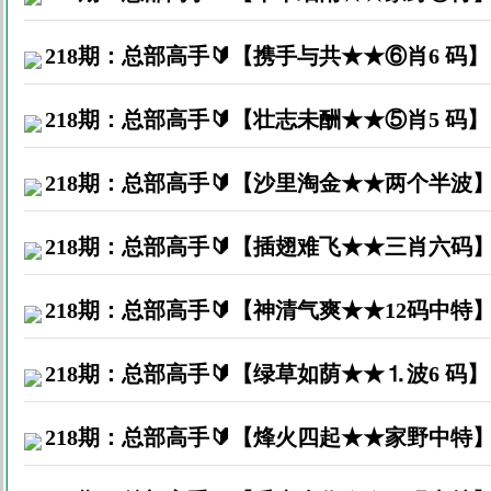
218期：总部高手🔰【携手与共★★⑥肖6 码
218期：总部高手🔰【壮志未酬★★⑤肖5 码
218期：总部高手🔰【沙里淘金★★两个半波
218期：总部高手🔰【插翅难飞★★三肖六码
218期：总部高手🔰【神清气爽★★12码中特
218期：总部高手🔰【绿草如荫★★⒈波6 码
218期：总部高手🔰【烽火四起★★家野中特