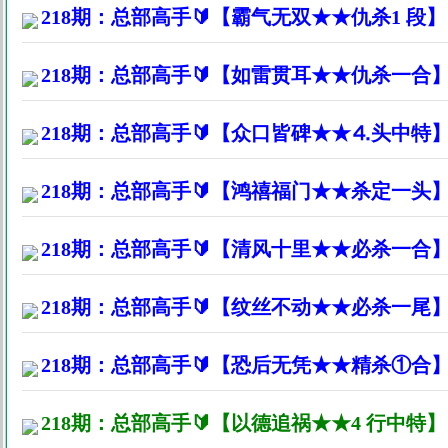
218期：总部高手🔰【霸气无双★★仇杀1 段
218期：总部高手🔰【如雷贯耳★★仇杀一合
218期：总部高手🔰【众口皆碑★★⒋头中特
218期：总部高手🔰【鸿禧福门★★杀定一头
218期：总部高手🔰【清风十里★★必杀一合
218期：总部高手🔰【纹丝不动★★必杀一尾
218期：总部高手🔰【恐后无凭★★精杀①合
218期：总部高手🔰【以德追祸★★4 行中特