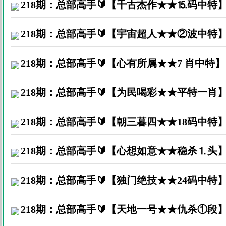
218期：总部高手🔰【千古杰作★★⒖码中特
218期：总部高手🔰【宇宙超人★★②波中特
218期：总部高手🔰【心有所属★★7 肖中特
218期：总部高手🔰【为民喝彩★★平特一肖
218期：总部高手🔰【朝三暮四★★18码中特
218期：总部高手🔰【心想如意★★稳杀⒈头
218期：总部高手🔰【独门绝技★★24码中特
218期：总部高手🔰【天地一号★★仇杀①段