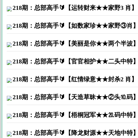
218期：总部高手🔰【运转财来★★家野3 肖
218期：总部高手🔰【如数家珍★★家野③肖
218期：总部高手🔰【美丽是你★★两个半波
218期：总部高手🔰【官官相护★★二头中特
218期：总部高手🔰【红情绿意★★封杀2 肖
218期：总部高手🔰【天造草昧★★②头⒑码
218期：总部高手🔰【梧桐冠军★★⒛码中特
218期：总部高手🔰【降龙财源★★天地中特