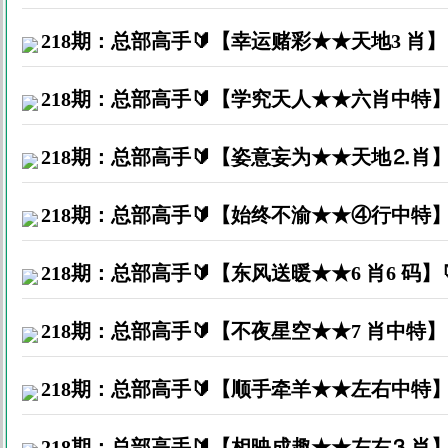
218期：总部高手🔰【幸运赌彩★★天地3 肖
218期：总部高手🔰【学究天人★★六肖中特
218期：总部高手🔰【姿意妄为★★天地⒉肖
218期：总部高手🔰【始终不渝★★④行中特
218期：总部高手🔰【东风送暖★★6 肖6 码
218期：总部高手🔰【不夜星空★★7 肖中特
218期：总部高手🔰【顺手牵羊★★左右中特
218期：总部高手🔰【相映成趣★★左右⒊肖