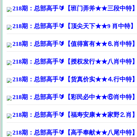
218期：总部高手🔰【班门弄斧★★三段中特
218期：总部高手🔰【顶尖天下★★9 肖中特
218期：总部高手🔰【值得富有★★⒍肖中特
218期：总部高手🔰【授权发行★★八肖中特
218期：总部高手🔰【货真价实★★⒋行中特
218期：总部高手🔰【彩民必中★★⑥肖中特
218期：总部高手🔰【福寿安康★★家野⒉肖
218期：总部高手🔰【高手奉献★★八尾中特