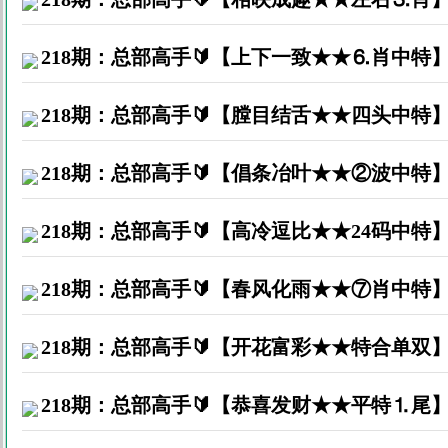
218期：总部高手🔰【上下一致★★⒍肖中特
218期：总部高手🔰【膛目结舌★★四头中特
218期：总部高手🔰【倡条冶叶★★②波中特
218期：总部高手🔰【高冷逗比★★24码中特
218期：总部高手🔰【春风化雨★★⑦肖中特
218期：总部高手🔰【开花富彩★★特合单双
218期：总部高手🔰【恭喜发财★★平特⒈尾