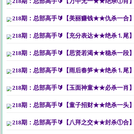
218期：总部高手🔰【万中无一★★绝杀①肖
218期：总部高手🔰【美丽赚钱★★仇杀一合
218期：总部高手🔰【充分表达★★绝杀⒈尾
218期：总部高手🔰【思贤若渴★★稳杀一段
218期：总部高手🔰【雨后春笋★★绝杀⒈尾
218期：总部高手🔰【玉面神童★★必杀一肖
218期：总部高手🔰【童子招财★★绝杀一头
218期：总部高手🔰【八拜之交★★封杀①合