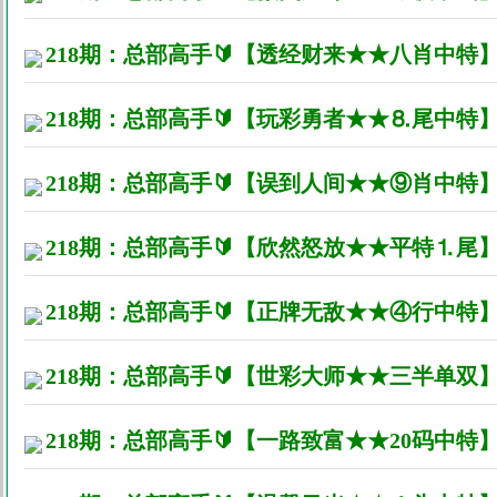
218期：总部高手🔰【透经财来★★八肖中特
218期：总部高手🔰【玩彩勇者★★⒏尾中特
218期：总部高手🔰【误到人间★★⑨肖中特
218期：总部高手🔰【欣然怒放★★平特⒈尾
218期：总部高手🔰【正牌无敌★★④行中特
218期：总部高手🔰【世彩大师★★三半单双
218期：总部高手🔰【一路致富★★20码中特