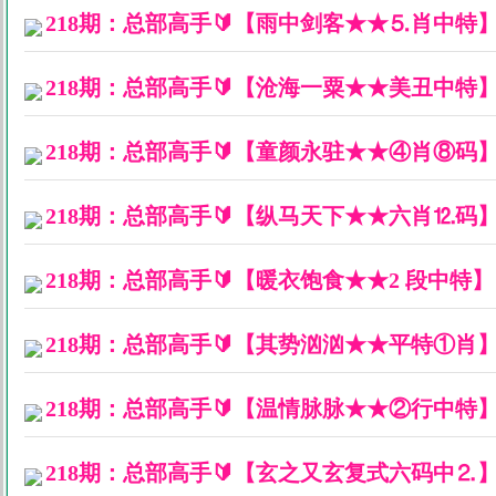
218期：总部高手🔰【雨中剑客★★⒌肖中特】
218期：总部高手🔰【沧海一粟★★美丑中特】
218期：总部高手🔰【童颜永驻★★④肖⑧码】
218期：总部高手🔰【纵马天下★★六肖⒓码】
218期：总部高手🔰【暖衣饱食★★2 段中特】
218期：总部高手🔰【其势汹汹★★平特①肖】
218期：总部高手🔰【温情脉脉★★②行中特】
218期：总部高手🔰【玄之又玄复式六码中⒉】